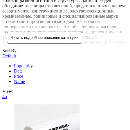
волокон различного типа и структуры. Данный раздел
объединяет все виды стеклотканей, представленных в нашем
ассортименте: конструкционные, электроизоляционные,
кремнеземные, ровинговые и специализированные марки.
Стеклоткани производятся методом ткачества из
непрерывного стекловолокна, что обеспечивает высокую
прочность при малом весе, термостойкость, диэлектрические
свойства и устойчивость к агрессивным средам.
Читать подробное описание категории
В данную категорию входят следующие подкатегории и типы
продукции:
Sort By:
Default
Стеклоткань Т
— конструкционная ткань полотняного
переплетения, применяемая в стеклопластиках и композитных
Popularity
изделиях;
Date
Стеклоткань ТР
— ровинговая ткань из крученых
Price
комплексных нитей для высоконагруженных конструкций;
Name
Стеклоткань ЭЗ
— электроизоляционная ткань для
производства фольгированных диэлектриков и печатных
View:
плат;
45
Стеклоткань ТСР
— термостойкая ровинговая ткань
саржевого переплетения;
Стеклоткань НПГ
— нетканое полотно из непрерывного
стекловолокна для гидроизоляции и дорожного
строительства;
Стеклоткани ПСХ
— полотна из стеклянных холстов для