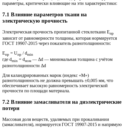
параметры, критически влияющие на эти характеристики:
7.1 Влияние параметров ткани на
электрическую прочность
Электрическая прочность пропитанной стеклоткани E
пр
зависит от равномерности толщины, которая нормируется
ГОСТ 19907-2015 через показатель разнотолщинности:
E
= U
/ d
пр
пр
min
где d
= d
— Δd — минимальная толщина с учётом
min
ном
разнотолщинности Δd
Для каландрированных марок (индекс «М»)
разнотолщинность не должна превышать ±0,005 мм, что
обеспечивает высокую равномерность электрической
прочности по площади материала.
7.2 Влияние замасливателя на диэлектрические
потери
Массовая доля веществ, удаляемых при прокаливании
(замасливателя), нормируется ГОСТ 19907-2015 и напрямую