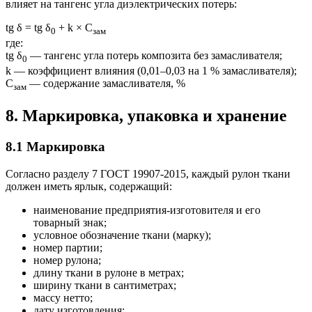
влияет на тангенс угла диэлектрических потерь:
tg δ = tg δ
+ k × C
0
зам
где:
tg δ
— тангенс угла потерь композита без замасливателя;
0
k — коэффициент влияния (0,01–0,03 на 1 % замасливателя);
C
— содержание замасливателя, %
зам
8. Маркировка, упаковка и хранение
8.1 Маркировка
Согласно разделу 7 ГОСТ 19907-2015, каждый рулон ткани
должен иметь ярлык, содержащий:
наименование предприятия-изготовителя и его
товарный знак;
условное обозначение ткани (марку);
номер партии;
номер рулона;
длину ткани в рулоне в метрах;
ширину ткани в сантиметрах;
массу нетто;
дату изготовления;