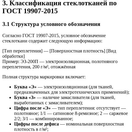
3. Классификация стеклотканей по
ГОСТ 19907-2015
3.1 Структура условного обозначения
Согласно ГОСТ 19907-2015, условное обозначение
стеклоткани содержит следующую информацию:
[Тип переплетения] — [Поверхностная плотность] [Вид
обработки]
Пример: ЭЗ-200П — электроизоляционная, полотняного
переплетения, 200 г/м², отожжённая
Полная структура маркировки включает:
Буква «Э»
— электроизоляционная (для тканей,
предназначенных для электротехнических применений);
Буква «З»
— наличие замасливателя (для тканей,
выработанных с замасливателем);
Цифра после «Э»
— тип переплетения: отсутствует —
полотняное; 1/1 — сатиновое 8-ремизное; 2 — саржевое
2/2; 3/1 — комбинированное;
Цифры после дефиса
— номинальная поверхностная
плотность в г/м²;