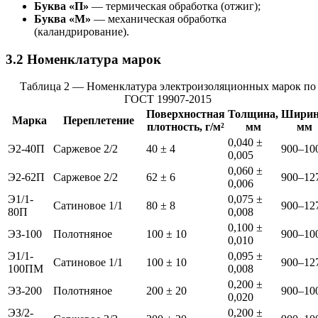
Буква «П»
— термическая обработка (отжиг);
Буква «М»
— механическая обработка
(каландрирование).
3.2 Номенклатура марок
Таблица 2 — Номенклатура электроизоляционных марок по
ГОСТ 19907-2015
Поверхностная
Толщина,
Ширин
Марка
Переплетение
плотность, г/м²
мм
мм
0,040 ±
Э2-40П
Саржевое 2/2
40 ± 4
900–10
0,005
0,060 ±
Э2-62П
Саржевое 2/2
62 ± 6
900–12
0,006
Э1/1-
0,075 ±
Сатиновое 1/1
80 ± 8
900–12
80П
0,008
0,100 ±
ЭЗ-100
Полотняное
100 ± 10
900–10
0,010
Э1/1-
0,095 ±
Сатиновое 1/1
100 ± 10
900–12
100ПМ
0,008
0,200 ±
ЭЗ-200
Полотняное
200 ± 20
900–10
0,020
ЭЗ/2-
0,200 ±