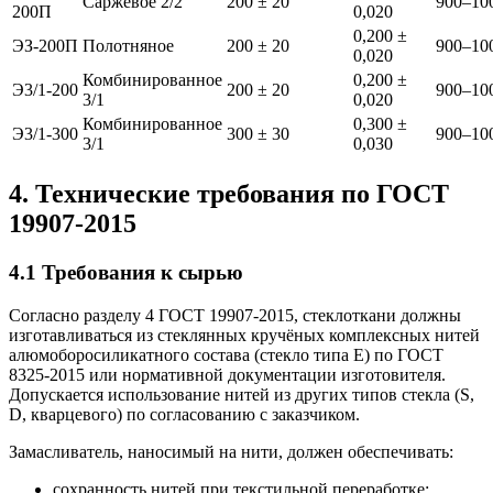
Саржевое 2/2
200 ± 20
900–10
200П
0,020
0,200 ±
ЭЗ-200П
Полотняное
200 ± 20
900–10
0,020
Комбинированное
0,200 ±
Э3/1-200
200 ± 20
900–10
3/1
0,020
Комбинированное
0,300 ±
Э3/1-300
300 ± 30
900–10
3/1
0,030
4. Технические требования по ГОСТ
19907-2015
4.1 Требования к сырью
Согласно разделу 4 ГОСТ 19907-2015, стеклоткани должны
изготавливаться из стеклянных кручёных комплексных нитей
алюмоборосиликатного состава (стекло типа E) по ГОСТ
8325-2015 или нормативной документации изготовителя.
Допускается использование нитей из других типов стекла (S,
D, кварцевого) по согласованию с заказчиком.
Замасливатель, наносимый на нити, должен обеспечивать:
сохранность нитей при текстильной переработке;