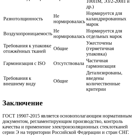
100ПМ, ЭЗ/2-200П и
др.)
Нормируется для
Не
Разнотолщинность
каландрированных
нормировалась
марок
Не
Нормируется для
Воздухопроницаемость
нормировалась
отдельных марок
Ужесточены
Требования к упаковке
Общие
(герметичная
отожжённых тканей
упаковка)
Частичная
Гармонизация с ISO
Отсутствовала
гармонизация
Детализированы,
Требования к
введены
Общие
внешнему виду
количественные
критерии
Заключение
ГОСТ 19907-2015 является основополагающим нормативным
документом, регламентирующим производство, контроль
качества и применение электроизоляционных стеклотканей
серии Э на территории Российской Федерации и стран СНГ.