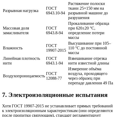
Растяжение полоски
ГОСТ
ткани 25×150 мм на
Разрывная нагрузка
6943.10-94
разрывной машине до
разрушения
Прокаливание образца
Массовая доля
ГОСТ
при 620±20 °C,
замасливателя
6943.8-94
определение потери
массы
Высушивание при 105–
ГОСТ
Влажность
110 °C до постоянной
19907-2015
массы
Линейная плотность
ГОСТ
Взвешивание отрезка
нити
6943.1-94
нити известной длины
Измерение объёма
ГОСТ
воздуха, проходящего
Воздухопроницаемость
12088-77
через образец при
перепаде давления 49 Па
7. Электроизоляционные испытания
Хотя ГОСТ 19907-2015 не устанавливает прямых требований
к электроизоляционным характеристикам (они определяются
после пропитки связующим), стандарт регламентирует