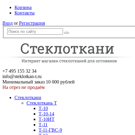
Корзина
Контакты
Вход
or
Регистрация
+7 495 155 32 34
info@steklotkan-t.ru
Минимальный заказ 10 000 рублей
На отрез не продаём
Стеклоткани
Стеклоткань Т
Т-10
Т-10-14
Т-10ИТ
Т-11
T-11-ГВС-9