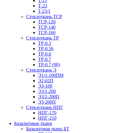
T-13
Т-23
T-23/1
Стеклоткань ТСР
ТСР-120
ТСР-140
ТСР-160
Стеклоткань ТР
ТР-0.3
ТР-0.56
ТР-0.6
ТР-0.7
ТР-0.7 (90)
Стеклоткань Э
Э1/1-100ПМ
Э2-62П
ЭЗ-100
Э3/1-200
ЭЗ/2-200П
ЭЗ-200П
Стеклоткань НПГ
НПГ-170
НПГ-210
Базальтовые ткани
Базальтовая ткань БТ