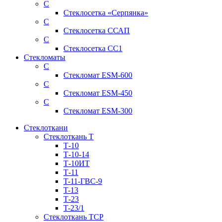
С
Стеклосетка «Серпянка»
С
Стеклосетка ССАП
С
Стеклосетка СС1
Стекломаты
С
Стекломат ESM-600
С
Стекломат ESM-450
С
Стекломат ESM-300
Стеклоткани
Стеклоткань Т
Т-10
Т-10-14
Т-10ИТ
Т-11
T-11-ГВС-9
T-13
Т-23
T-23/1
Стеклоткань ТСР