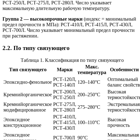
РСТ-250Л, РСТ-275Л, РСТ-280Л. Число указывает
максимальную длительную рабочую температуру.
Группа 2 — высокопрочные марки
(индекс = минимальный
предел прочности в МПа): РСТ-410Л, РСТ-415Л, РСТ-430Л,
РСТ-700Л. Число указывает минимальный предел прочности
при растяжении.
2.2. По типу связующего
Таблица 1. Классификация по типу связующего
Макс.
Тип связующего
Марки
Особенности
температура
РСТ-120Л,
Оптимальный
Эпоксидно-фенольное
120–140°C
РСТ-140Л
баланс свойств
РСТ-200Л,
Высокая
Кремнийорганическое
200–250°C
РСТ-250Л
термостойкост
Кремнийорганическое
РСТ-275Л,
Экстремальная
275–280°C
модифицированное
РСТ-280Л
термостойкост
РСТ-410Л,
Эпоксидное
Высокая
РСТ-415Л,
100–110°C
конструкционное
прочность
РСТ-430Л
Эпоксидное
Максимальная
РСТ-700Л
90°C