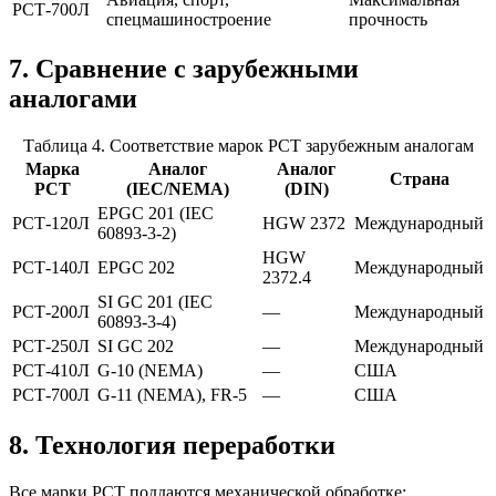
РСТ-700Л
спецмашиностроение
прочность
7. Сравнение с зарубежными
аналогами
Таблица 4. Соответствие марок РСТ зарубежным аналогам
Марка
Аналог
Аналог
Страна
РСТ
(IEC/NEMA)
(DIN)
EPGC 201 (IEC
РСТ-120Л
HGW 2372
Международный
60893-3-2)
HGW
РСТ-140Л
EPGC 202
Международный
2372.4
SI GC 201 (IEC
РСТ-200Л
—
Международный
60893-3-4)
РСТ-250Л
SI GC 202
—
Международный
РСТ-410Л
G-10 (NEMA)
—
США
РСТ-700Л
G-11 (NEMA), FR-5
—
США
8. Технология переработки
Все марки РСТ поддаются механической обработке: