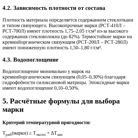
4.2. Зависимость плотности от состава
Плотность материала определяется содержанием стеклоткани
и типом связующего. Высокопрочные марки (РСТ-410Л –
РСТ-700Л) имеют плотность 1,75–2,05 г/см³ из-за высокого
содержания стекловолокна (до 82%). Термостойкие марки на
кремнийорганическом связующем (РСТ-200Л – РСТ-280Л)
имеют пониженную плотность 1,50–1,80 г/см³.
4.3. Водопоглощение
Водопоглощение минимально у марок на
кремнийорганическом связующем (0,05–0,30%) благодаря
гидрофобности силоксановой матрицы. Эпоксидные марки
имеют водопоглощение 0,10–0,50%.
5. Расчётные формулы для выбора
марки
Критерий температурной пригодности:
T
(марки) ≥ T
+ ΔT
раб
экспл
зап