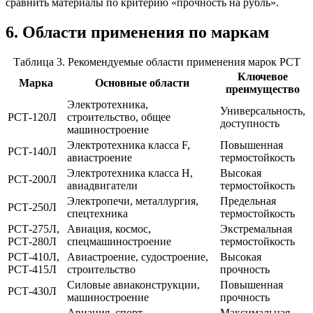
сравнить материалы по критерию «прочность на рубль».
6. Области применения по маркам
Таблица 3. Рекомендуемые области применения марок РСТ
Ключевое
Марка
Основные области
преимущество
Электротехника,
Универсальность,
РСТ-120Л
строительство, общее
доступность
машиностроение
Электротехника класса F,
Повышенная
РСТ-140Л
авиастроение
термостойкость
Электротехника класса H,
Высокая
РСТ-200Л
авиадвигатели
термостойкость
Электропечи, металлургия,
Предельная
РСТ-250Л
спецтехника
термостойкость
РСТ-275Л,
Авиация, космос,
Экстремальная
РСТ-280Л
спецмашиностроение
термостойкость
РСТ-410Л,
Авиастроение, судостроение,
Высокая
РСТ-415Л
строительство
прочность
Силовые авиаконструкции,
Повышенная
РСТ-430Л
машиностроение
прочность
Авиация, спорт,
Максимальная