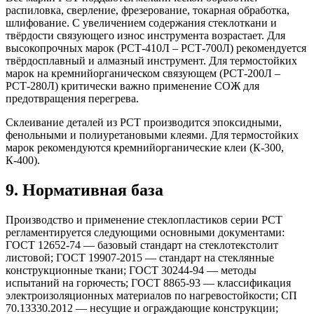
распиловка, сверление, фрезерование, токарная обработка,
шлифование. С увеличением содержания стеклоткани и
твёрдости связующего износ инструмента возрастает. Для
высокопрочных марок (РСТ-410Л – РСТ-700Л) рекомендуется
твёрдосплавный и алмазный инструмент. Для термостойких
марок на кремнийорганическом связующем (РСТ-200Л –
РСТ-280Л) критически важно применение СОЖ для
предотвращения перегрева.
Склеивание деталей из РСТ производится эпоксидными,
фенольными и полиуретановыми клеями. Для термостойких
марок рекомендуются кремнийорганические клеи (К-300,
К-400).
9. Нормативная база
Производство и применение стеклопластиков серии РСТ
регламентируется следующими основными документами:
ГОСТ 12652-74 — базовый стандарт на стеклотекстолит
листовой; ГОСТ 19907-2015 — стандарт на стеклянные
конструкционные ткани; ГОСТ 30244-94 — методы
испытаний на горючесть; ГОСТ 8865-93 — классификация
электроизоляционных материалов по нагревостойкости; СП
70.13330.2012 — несущие и ограждающие конструкции;