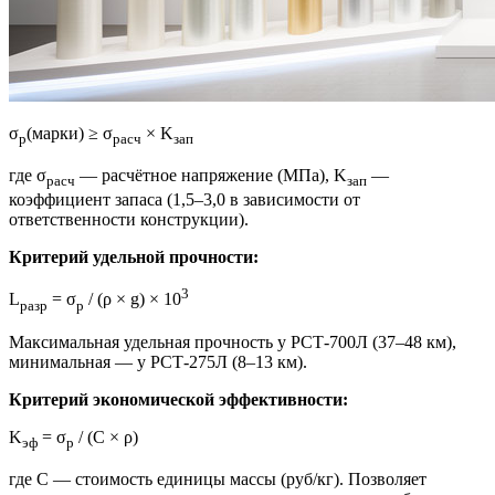
σ
(марки) ≥ σ
× K
р
расч
зап
где σ
— расчётное напряжение (МПа), K
—
расч
зап
коэффициент запаса (1,5–3,0 в зависимости от
ответственности конструкции).
Критерий удельной прочности:
3
L
= σ
/ (ρ × g) × 10
разр
р
Максимальная удельная прочность у РСТ-700Л (37–48 км),
минимальная — у РСТ-275Л (8–13 км).
Критерий экономической эффективности:
K
= σ
/ (C × ρ)
эф
р
где C — стоимость единицы массы (руб/кг). Позволяет