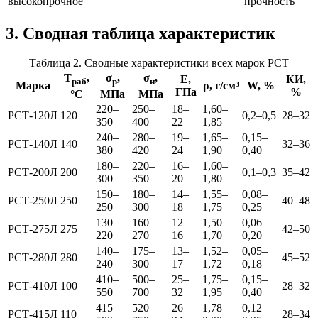
высокопрочное
прочность
3. Сводная таблица характеристик
Таблица 2. Сводные характеристики всех марок РСТ
T
,
σ
,
σ
,
E,
КИ,
раб
р
и
Марка
ρ, г/см³
W, %
ГПа
%
°C
МПа
МПа
220–
250–
18–
1,60–
РСТ-120Л
120
0,2–0,5
28–32
350
400
22
1,85
240–
280–
19–
1,65–
0,15–
РСТ-140Л
140
32–36
380
420
24
1,90
0,40
180–
220–
16–
1,60–
РСТ-200Л
200
0,1–0,3
35–42
300
350
20
1,80
150–
180–
14–
1,55–
0,08–
РСТ-250Л
250
40–48
250
300
18
1,75
0,25
130–
160–
12–
1,50–
0,06–
РСТ-275Л
275
42–50
220
270
16
1,70
0,20
140–
175–
13–
1,52–
0,05–
РСТ-280Л
280
45–52
240
300
17
1,72
0,18
410–
500–
25–
1,75–
0,15–
РСТ-410Л
100
28–32
550
700
32
1,95
0,40
415–
520–
26–
1,78–
0,12–
РСТ-415Л
110
28–34