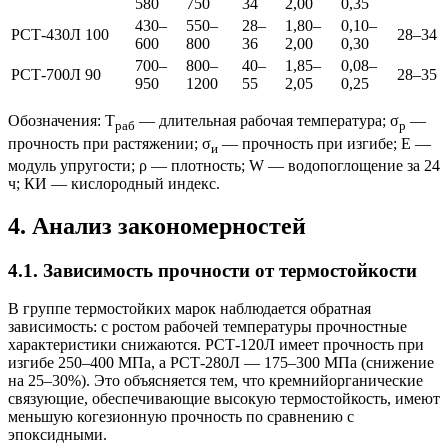
580
750
34
2,00
0,35
430–
550–
28–
1,80–
0,10–
РСТ-430Л
100
28–34
600
800
36
2,00
0,30
700–
800–
40–
1,85–
0,08–
РСТ-700Л
90
28–35
950
1200
55
2,05
0,25
Обозначения: T
— длительная рабочая температура; σ
—
раб
р
прочность при растяжении; σ
— прочность при изгибе; E —
и
модуль упругости; ρ — плотность; W — водопоглощение за 24
ч; КИ — кислородный индекс.
4. Анализ закономерностей
4.1. Зависимость прочности от термостойкости
В группе термостойких марок наблюдается обратная
зависимость: с ростом рабочей температуры прочностные
характеристики снижаются. РСТ-120Л имеет прочность при
изгибе 250–400 МПа, а РСТ-280Л — 175–300 МПа (снижение
на 25–30%). Это объясняется тем, что кремнийорганические
связующие, обеспечивающие высокую термостойкость, имеют
меньшую когезионную прочность по сравнению с
эпоксидными.