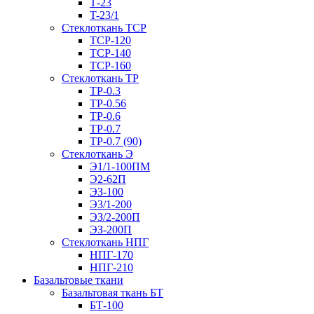
Т-23
T-23/1
Стеклоткань ТСР
ТСР-120
ТСР-140
ТСР-160
Стеклоткань ТР
ТР-0.3
ТР-0.56
ТР-0.6
ТР-0.7
ТР-0.7 (90)
Стеклоткань Э
Э1/1-100ПМ
Э2-62П
ЭЗ-100
Э3/1-200
ЭЗ/2-200П
ЭЗ-200П
Стеклоткань НПГ
НПГ-170
НПГ-210
Базальтовые ткани
Базальтовая ткань БТ
БТ-100