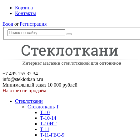
Корзина
Контакты
Вход
or
Регистрация
+7 495 155 32 34
info@steklotkan-t.ru
Минимальный заказ 10 000 рублей
На отрез не продаём
Стеклоткани
Стеклоткань Т
Т-10
Т-10-14
Т-10ИТ
Т-11
T-11-ГВС-9