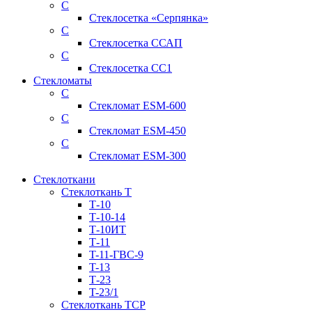
С
Стеклосетка «Серпянка»
С
Стеклосетка ССАП
С
Стеклосетка СС1
Стекломаты
С
Стекломат ESM-600
С
Стекломат ESM-450
С
Стекломат ESM-300
Стеклоткани
Стеклоткань Т
Т-10
Т-10-14
Т-10ИТ
Т-11
T-11-ГВС-9
T-13
Т-23
T-23/1
Стеклоткань ТСР