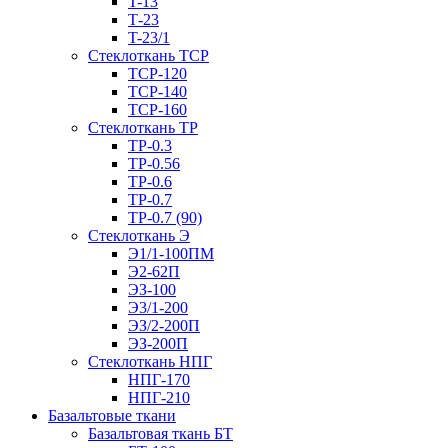
T-13
Т-23
T-23/1
Стеклоткань ТСР
ТСР-120
ТСР-140
ТСР-160
Стеклоткань ТР
ТР-0.3
ТР-0.56
ТР-0.6
ТР-0.7
ТР-0.7 (90)
Стеклоткань Э
Э1/1-100ПМ
Э2-62П
ЭЗ-100
Э3/1-200
ЭЗ/2-200П
ЭЗ-200П
Стеклоткань НПГ
НПГ-170
НПГ-210
Базальтовые ткани
Базальтовая ткань БТ